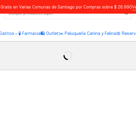
Gratis en Varias Comunas de Santiago por Compras sobre $ 26.990
V
Gatitos
🧪 Farmacia
🛍️ Outlet
✂️ Peluquería Canina y Felina
📅 Reserv