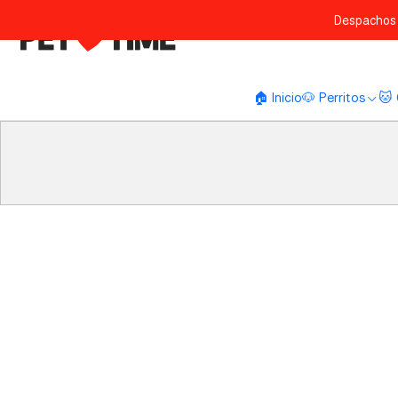
Despachos 
🏠 Inicio
🐶 Perritos
🐱 