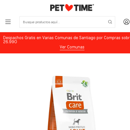
Despachos Gratis en Varias Comunas de Santiago por Compras sobr
26.990
Ver Comunas