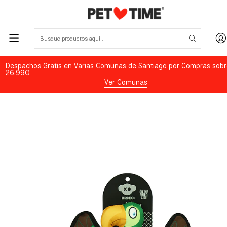
Despachos Gratis en Varias Comunas de Santiago por Compras sobr
26.990
Ver Comunas