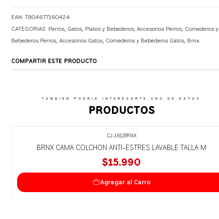
EAN: 7804677160424
CATEGORIAS:
Perros
,
Gatos
,
Platos y Bebederos
,
Accesorios Perros
,
Comederos y
Bebederos Perros
,
Accesorios Gatos
,
Comederos y Bebederos Gatos
,
Brnx
COMPARTIR ESTE PRODUCTO
TAMBIEN PODRIA INTERESARTE UNO DE ESTOS
PRODUCTOS
CJ-161
|
BRNX
BRNX CAMA COLCHON ANTI-ESTRES LAVABLE TALLA M
$15.990
Agregar al Carro