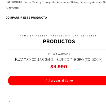
CATEGORIAS:
Gatos
,
Paseo y Transporte
,
Accesorios Gatos
,
Collares y Arnéses G
Fuzzyward
COMPARTIR ESTE PRODUCTO
TAMBIEN PODRIA INTERESARTE UNO DE ESTOS
PRODUCTOS
PYT-97
|
FUZZYWARD
FUZZYARD COLLAR GATO - BLANCO Y NEGRO (20-30CM)
$4.990
Agregar al Carro