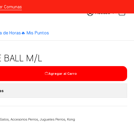
er Comunas
Acceso
a de Horas
🔥 Mis Puntos
 BALL M/L
Agregar al Carro
es
 Gatos
,
Accesorios Perros
,
Juguetes Perros
,
Kong