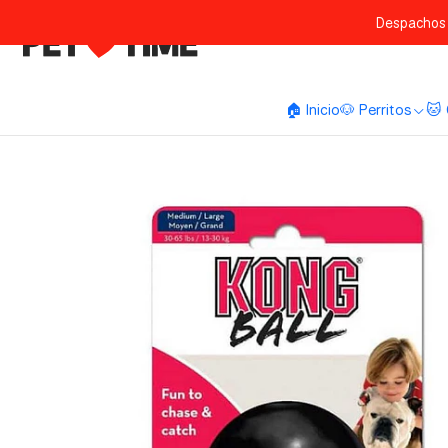
Despachos 
🏠 Inicio
🐶 Perritos
🐱 