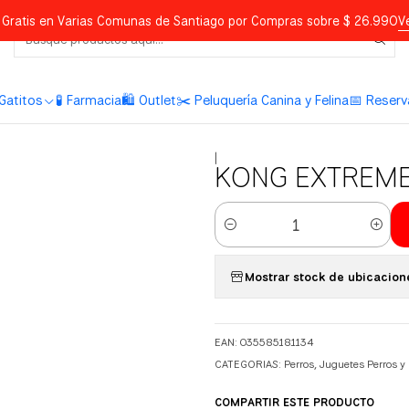
Gratis en Varias Comunas de Santiago por Compras sobre $ 26.990
V
Gatitos
🧪 Farmacia
🛍️ Outlet
✂️ Peluquería Canina y Felina
📅 Reserv
|
KONG EXTREME
Cantidad
Mostrar stock de ubicacion
EAN: 035585181134
CATEGORIAS:
Perros
,
Juguetes Perros y
COMPARTIR ESTE PRODUCTO