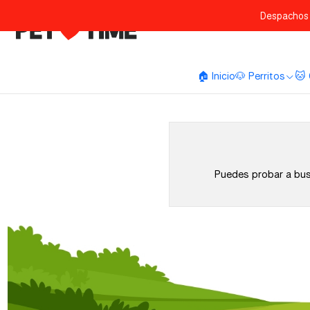
Despachos 
🏠 Inicio
🐶 Perritos
🐱 
Puedes probar a busc