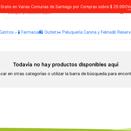
Gratis en Varias Comunas de Santiago por Compras sobre $ 26.990
V
Gatitos
🧪 Farmacia
🛍️ Outlet
✂️ Peluquería Canina y Felina
📅 Reserv
Todavía no hay productos disponibles aquí
ar en otras categorías o utilizar la barra de búsqueda para encon