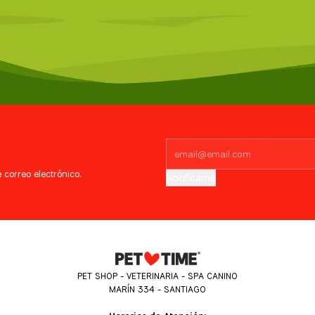
 correo electrónico.
Notifícame
PET SHOP - VETERINARIA - SPA CANINO
MARÍN 334 - SANTIAGO