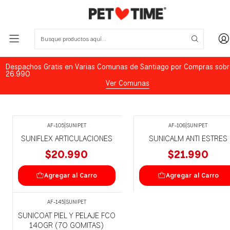
Despachos Gratis en Varias Comunas de Santiago por Compras sobr
26.990
Ver Comunas
AF-105
|
SUNIPET
AF-106
|
SUNIPET
SUNIFLEX ARTICULACIONES
SUNICALM ANTI ESTRES
$20.990
$21.990
Agregar al Carro
Agregar al Carro
AF-145
|
SUNIPET
Agotado
SUNICOAT PIEL Y PELAJE FCO
140GR (70 GOMITAS)