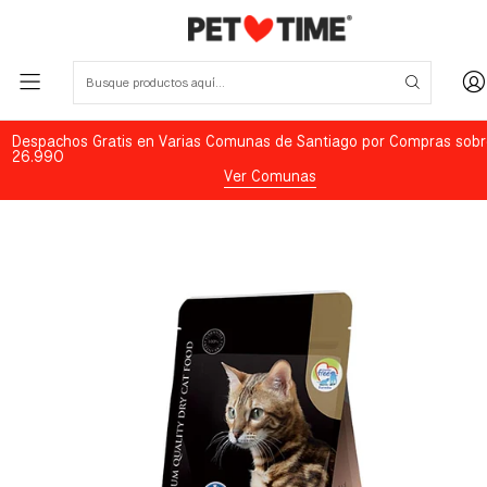
Despachos Gratis en Varias Comunas de Santiago por Compras sobr
26.990
Ver Comunas