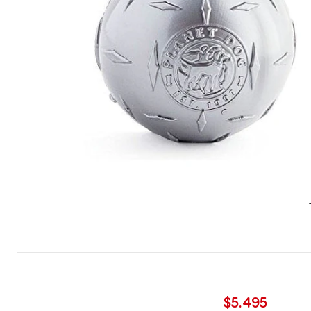
-50%
DSCTO
$5.495