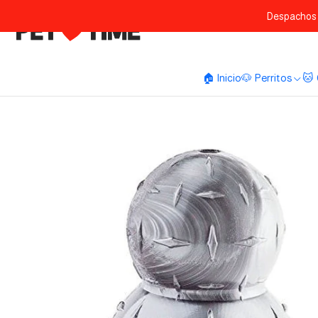
Despachos 
🏠 Inicio
🐶 Perritos
🐱 