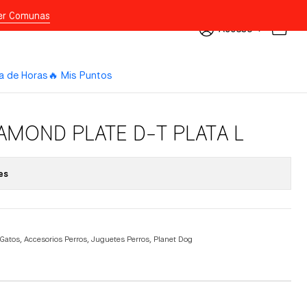
er Comunas
Acceso
a de Horas
🔥 Mis Puntos
AMOND PLATE D-T PLATA L
es
 Gatos
,
Accesorios Perros
,
Juguetes Perros
,
Planet Dog