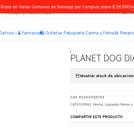
Gratis en Varias Comunas de Santiago por Compras sobre $ 26.990
V
Gatitos
🧪 Farmacia
🛍️ Outlet
✂️ Peluquería Canina y Felina
📅 Reserv
|
PLANET DOG DI
Mostrar stock de ubicacion
EAN: 834447001784
CATEGORIAS:
Perros
,
Juguetes Perros y
COMPARTIR ESTE PRODUCTO