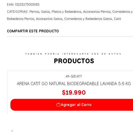
EAN: 022517500385
CATEGORIAS:
Perros
,
Gatos
,
Platos y Bebederos
,
Accesorios Perros
,
Comederos y
Bebederos Perros
,
Accesorios Gatos
,
Comederos y Bebederos Gatos
,
Catit
COMPARTIR ESTE PRODUCTO
TAMBIEN PODRIA INTERESARTE UNO DE ESTOS
PRODUCTOS
AR-52
|
CATIT
ARENA CATIT GO NATURAL BIODEGRADABLE LAVANDA 5.6 KG
$19.990
Agregar al Carro