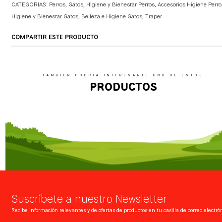
CATEGORIAS:
Perros
,
Gatos
,
Higiene y Bienestar Perros
,
Accesorios Higiene Perro
Higiene y Bienestar Gatos
,
Belleza e Higiene Gatos
,
Traper
COMPARTIR ESTE PRODUCTO
TAMBIEN PODRIA INTERESARTE UNO DE ESTOS
PRODUCTOS
Suscríbete a nuestro Newsletter
Recibe información relevantes y de ofertas de productos en tu casilla de correo electrón