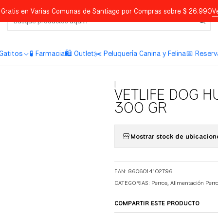
Gratis en Varias Comunas de Santiago por Compras sobre $ 26.990
V
Gatitos
🧪 Farmacia
🛍️ Outlet
✂️ Peluquería Canina y Felina
📅 Reserv
|
VETLIFE DOG 
300 GR
Mostrar stock de ubicacion
EAN: 8606014102796
CATEGORIAS:
Perros
,
Alimentación Perr
COMPARTIR ESTE PRODUCTO