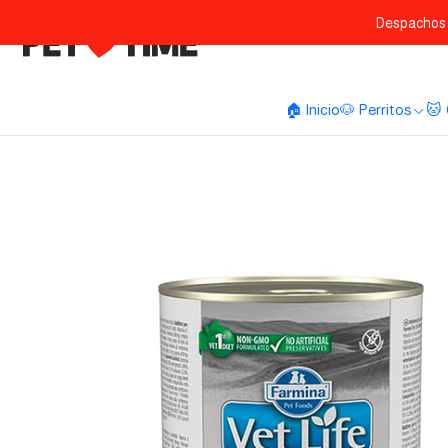
Despachos 
🏠 Inicio
🐶 Perritos
🐱 