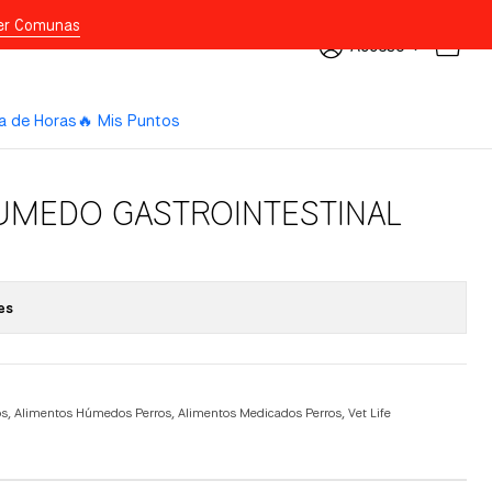
er Comunas
Acceso
a de Horas
🔥 Mis Puntos
HUMEDO GASTROINTESTINAL
es
os
,
Alimentos Húmedos Perros
,
Alimentos Medicados Perros
,
Vet Life