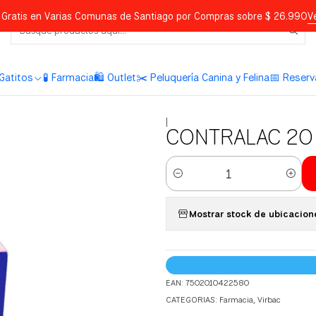
Gratis en Varias Comunas de Santiago por Compras sobre $ 26.990
V
Gatitos
🧪 Farmacia
🛍️ Outlet
✂️ Peluquería Canina y Felina
📅 Reserv
|
CONTRALAC 20
Cantidad
Mostrar stock de ubicacion
EAN: 7502010422580
CATEGORIAS:
Farmacia
,
Virbac