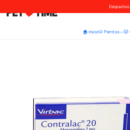
Despachos 
🏠 Inicio
🐶 Perritos
🐱 