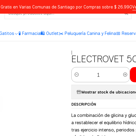
Gratis en Varias Comunas de Santiago por Compras sobre $ 26.990
V
Gatitos
🧪 Farmacia
🛍️ Outlet
✂️ Peluquería Canina y Felina
📅 Reserv
|
ELECTROVET 5
Cantidad
Mostrar stock de ubicacion
DESCRIPCIÓN
La combinación de glicina y glu
a restablecer el equilibrio hídri
tras ejercicio intenso, periodo