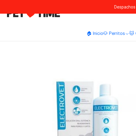
Despachos 
🏠 Inicio
🐶 Perritos
🐱 