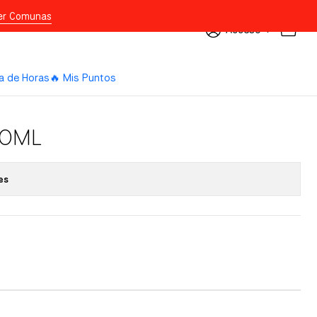
er Comunas
Acceso
a de Horas
🔥 Mis Puntos
60ML
es