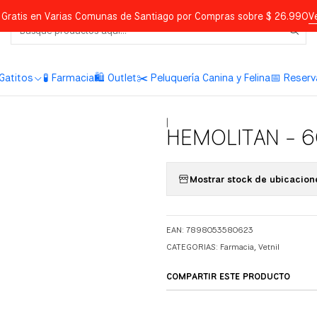
Gratis en Varias Comunas de Santiago por Compras sobre $ 26.990
V
Gatitos
🧪 Farmacia
🛍️ Outlet
✂️ Peluquería Canina y Felina
📅 Reserv
|
HEMOLITAN - 
Mostrar stock de ubicacion
EAN: 7898053580623
CATEGORIAS:
Farmacia
,
Vetnil
COMPARTIR ESTE PRODUCTO