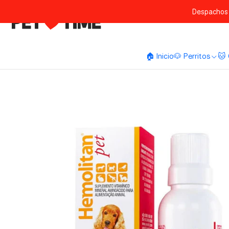
Despachos 
🏠 Inicio
🐶 Perritos
🐱 