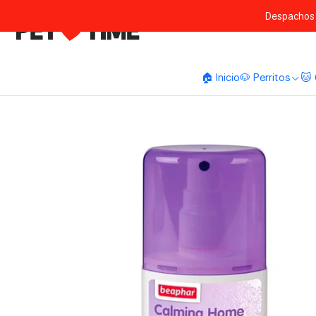
Despachos 
🏠 Inicio
🐶 Perritos
🐱 