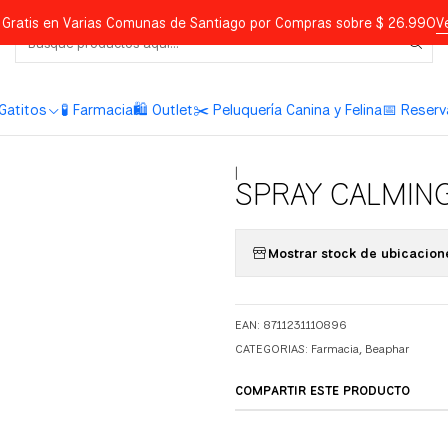
Gratis en Varias Comunas de Santiago por Compras sobre $ 26.990
V
Gatitos
🧪 Farmacia
🛍️ Outlet
✂️ Peluquería Canina y Felina
📅 Reserv
|
SPRAY CALMIN
Mostrar stock de ubicacion
EAN: 8711231110896
CATEGORIAS:
Farmacia
,
Beaphar
COMPARTIR ESTE PRODUCTO