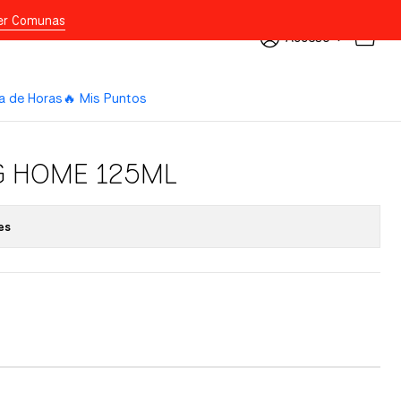
er Comunas
Acceso
a de Horas
🔥 Mis Puntos
G HOME 125ML
es