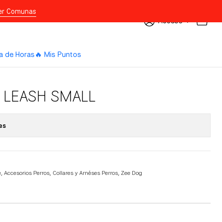
er Comunas
Acceso
a de Horas
🔥 Mis Puntos
 LEASH SMALL
es
e
,
Accesorios Perros
,
Collares y Arnéses Perros
,
Zee Dog