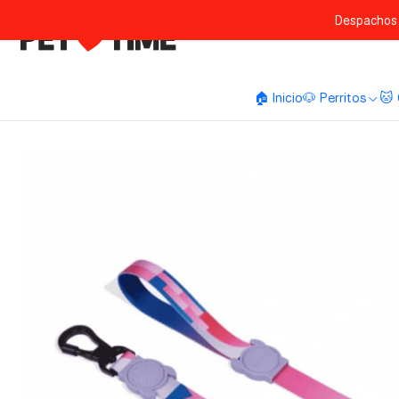
Despachos 
🏠 Inicio
🐶 Perritos
🐱 