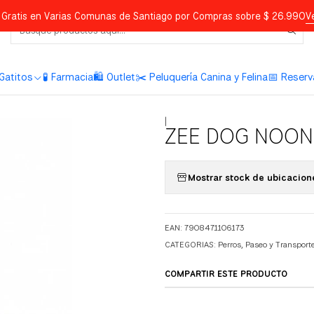
Gratis en Varias Comunas de Santiago por Compras sobre $ 26.990
V
Gatitos
🧪 Farmacia
🛍️ Outlet
✂️ Peluquería Canina y Felina
📅 Reserv
|
ZEE DOG NOON
Mostrar stock de ubicacion
EAN: 7908471106173
CATEGORIAS:
Perros
,
Paseo y Transport
COMPARTIR ESTE PRODUCTO