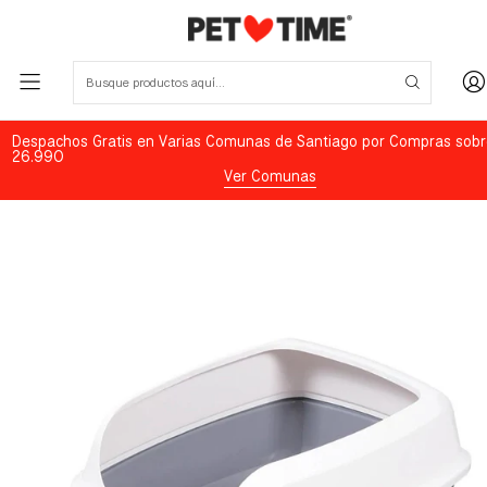
Despachos Gratis en Varias Comunas de Santiago por Compras sobr
26.990
Ver Comunas