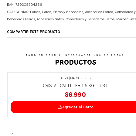
EAN: 729208204286
CATEGORIAS:
Perros
,
Gatos
,
Platos y Bebederos
,
Accesorios Perros
,
Comederos y
Bebederos Perros
,
Accesorios Gatos
,
Comederos y Bebederos Gatos
,
Marben Pet
COMPARTIR ESTE PRODUCTO
TAMBIEN PODRIA INTERESARTE UNO DE ESTOS
PRODUCTOS
AR-02
|
MARBEN PETS
CRISTAL CAT LITTER 1.6 KG - 3.8 L
$6.990
Agregar al Carro