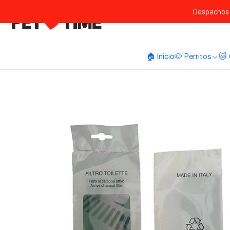
Despachos 
🏠 Inicio
🐶 Perritos
🐱 