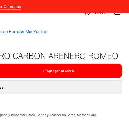
er Comunas
Acceso
a de Horas
🔥 Mis Puntos
TRO CARBON ARENERO ROMEO
Agregar al Carro
es
giene y Bienestar Gatos
,
Baños y Accesorios Gatos
,
Marben Pets