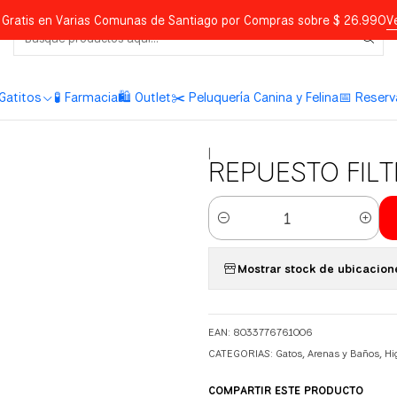
Gratis en Varias Comunas de Santiago por Compras sobre $ 26.990
V
Gatitos
🧪 Farmacia
🛍️ Outlet
✂️ Peluquería Canina y Felina
📅 Reserv
|
REPUESTO FIL
Cantidad
Mostrar stock de ubicacion
EAN: 8033776761006
CATEGORIAS:
Gatos
,
Arenas y Baños
,
Hi
COMPARTIR ESTE PRODUCTO