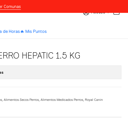
er Comunas
Acceso
a de Horas
🔥 Mis Puntos
ERRO HEPATIC 1.5 KG
es
os
,
Alimentos Secos Perros
,
Alimentos Medicados Perros
,
Royal Canin