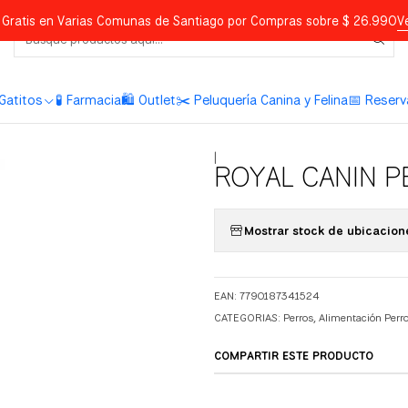
Gratis en Varias Comunas de Santiago por Compras sobre $ 26.990
V
Gatitos
🧪 Farmacia
🛍️ Outlet
✂️ Peluquería Canina y Felina
📅 Reserv
|
ROYAL CANIN P
Mostrar stock de ubicacion
EAN: 7790187341524
CATEGORIAS:
Perros
,
Alimentación Perr
COMPARTIR ESTE PRODUCTO