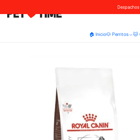
Despachos 
🏠 Inicio
🐶 Perritos
🐱 