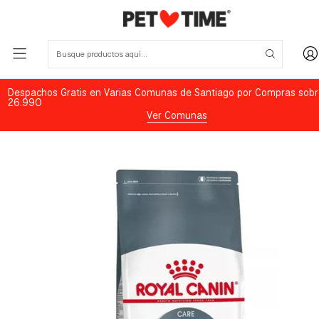
Despachos Gratis en Varias Comunas de Santiago por Compras sobr
26.990
Ver Comunas